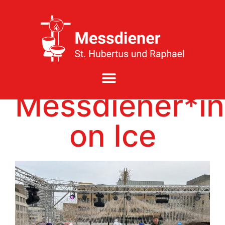
Messdiener*i
on Ice