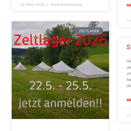
10. März 2026
Keine Kommentare
ME
7.
ZELTLAGER
S
Hi
we
un
ha
di
ME
17