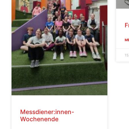
F
ME
15
Messdiener:innen-
Wochenende