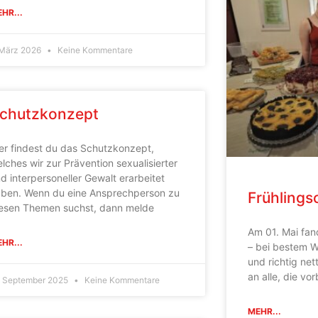
HR...
 März 2026
Keine Kommentare
chutzkonzept
er findest du das Schutzkonzept,
lches wir zur Prävention sexualisierter
d interpersoneller Gewalt erarbeitet
ben. Wenn du eine Ansprechperson zu
Frühlings
esen Themen suchst, dann melde
Am 01. Mai fand
HR...
– bei bestem W
und richtig ne
an alle, die v
. September 2025
Keine Kommentare
MEHR...