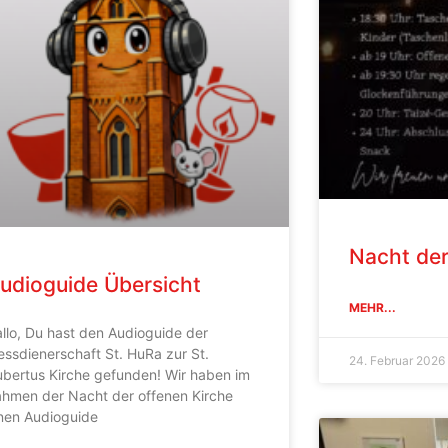
Nacht der
udioguide Übersicht
MEHR...
llo, Du hast den Audioguide der
ssdienerschaft St. HuRa zur St.
24. Februar 2026
bertus Kirche gefunden! Wir haben im
hmen der Nacht der offenen Kirche
nen Audioguide